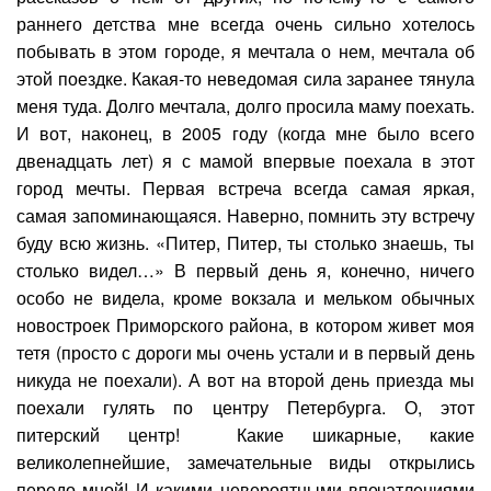
раннего детства мне всегда очень сильно хотелось
побывать в этом городе, я мечтала о нем, мечтала об
этой поездке. Какая-то неведомая сила заранее тянула
меня туда. Долго мечтала, долго просила маму поехать.
И вот, наконец, в 2005 году (когда мне было всего
двенадцать лет) я с мамой впервые поехала в этот
город мечты. Первая встреча всегда самая яркая,
самая запоминающаяся. Наверно, помнить эту встречу
буду всю жизнь. «Питер, Питер, ты столько знаешь, ты
столько видел…» В первый день я, конечно, ничего
особо не видела, кроме вокзала и мельком обычных
новостроек Приморского района, в котором живет моя
тетя (просто с дороги мы очень устали и в первый день
никуда не поехали). А вот на второй день приезда мы
поехали гулять по центру Петербурга. О, этот
питерский центр! Какие шикарные, какие
великолепнейшие, замечательные виды открылись
передо мной! И какими невероятными впечатлениями