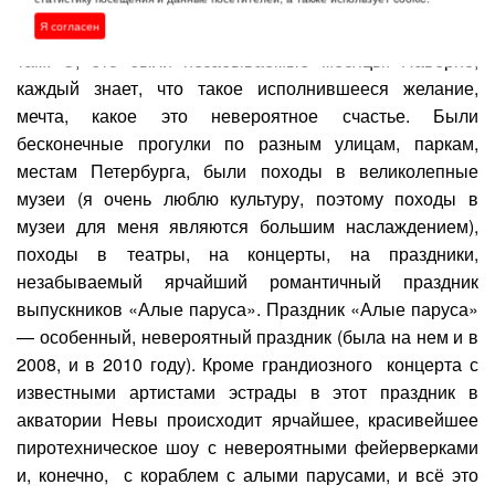
великолепием. Поехала я в Санкт-Петербург потом
Я согласен
летом 2008 и летом 2010, была по целых два месяца
там. О, это были незабываемые месяцы! Наверно,
каждый знает, что такое исполнившееся желание,
мечта, какое это невероятное счастье. Были
бесконечные прогулки по разным улицам, паркам,
местам Петербурга, были походы в великолепные
музеи (я очень люблю культуру, поэтому походы в
музеи для меня являются большим наслаждением),
походы в театры, на концерты, на праздники,
незабываемый ярчайший романтичный праздник
выпускников «Алые паруса». Праздник «Алые паруса»
— особенный, невероятный праздник (была на нем и в
2008, и в 2010 году). Кроме грандиозного концерта с
известными артистами эстрады в этот праздник в
акватории Невы происходит ярчайшее, красивейшее
пиротехническое шоу с невероятными фейерверками
и, конечно, с кораблем с алыми парусами, и всё это