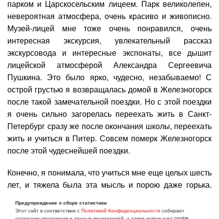
парком и Царскосельским лицеем. Парк великолепен,
невероятная атмосфера, очень красиво и живописно.
Музей-лицей мне тоже очень понравился, очень
интересная экскурсия, увлекательный рассказ
экскурсовода и интересные экспонаты, все дышит
лицейской атмосферой Александра Сергеевича
Пушкина. Это было ярко, чудесно, незабываемо! С
острой грустью я возвращалась домой в Железногорск
после такой замечательной поездки. Но с этой поездки
я очень сильно загорелась переехать жить в Санкт-
Петербург сразу же после окончания школы, переехать
жить и учиться в Питер. Совсем померк Железногорск
после этой чудеснейшей поездки.
Конечно, я понимала, что учиться мне еще целых шесть
лет, и тяжела была эта мысль и порою даже горька.
Мечтала я за этот период, как можно скорее, еще раз
Предупреждение о сборе статистики
поехать в Петербург, еще раз насладиться всем этим
Этот сайт в соответствии с
Политикой Конфиденциальности
собирает
статистику посещения и данные посетителей, а также использует cookie.