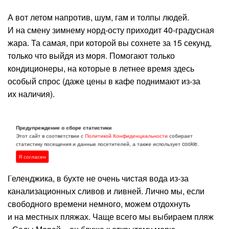
А вот летом напротив, шум, гам и толпы людей.
И на смену зимнему норд-осту приходит 40-градусная
жара. Та самая, при которой вы сохнете за 15 секунд,
только что выйдя из моря. Помогают только
кондиционеры, на которые в летнее время здесь
особый спрос (даже цены в кафе поднимают из-за
их наличия).
Пляжи, море и общественный
Предупреждение о сборе статистики
Этот сайт в соответствии с
Политикой Конфиденциальности
собирает
транспорт
статистику посещения и данные посетителей, а также использует cookie.
Я согласен
Отдыхать в летнее время лучше за пределами
Геленджика, в бухте не очень чистая вода из-за
канализационных сливов и ливней. Лично мы, если
свободного времени немного, можем отдохнуть
и на местных пляжах. Чаще всего мы выбираем пляж