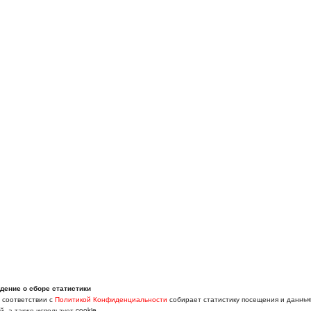
, фото от кого-то из друзей
дение о сборе статистики
в соответствии с
Политикой Конфиденциальности
собирает статистику посещения и данны
, а также использует cookie.