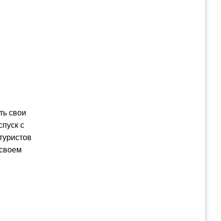
ть свои
спуск с
 туристов
 своем