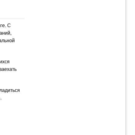
ге. С
аний,
иальной
ихся
заехать
сладиться
.