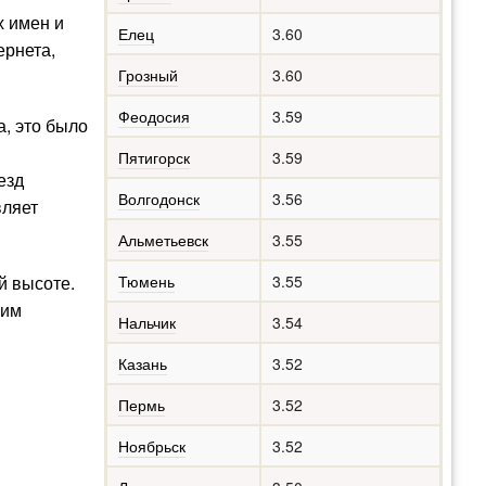
х имен и
Елец
3.60
ернета,
Грозный
3.60
Феодосия
3.59
а, это было
Пятигорск
3.59
езд
Волгодонск
3.56
вляет
Альметьевск
3.55
й высоте.
Тюмень
3.55
ним
Нальчик
3.54
Казань
3.52
Пермь
3.52
Ноябрьск
3.52