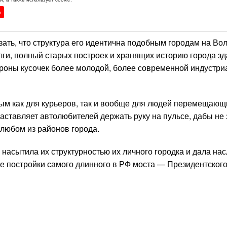
н
азать, что структура его идентична подобным городам на Вол
лги, полный старых построек и хранящих историю города зд
ороны кусочек более молодой, более современной индустр
ным как для курьеров, так и вообще для людей перемещающ
заставляет автолюбителей держать руку на пульсе, дабы не 
в любом из районов города.
 насытила их структурностью их личного городка и дала на
 постройки самого длинного в РФ моста — Президентского