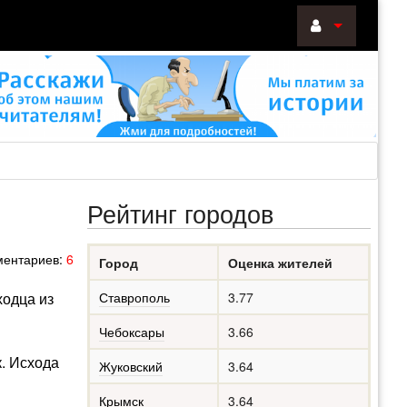
ВОЙТИ
Войти
с
помощью:
Рейтинг городов
НАПОМНИТ
ентариев:
6
Город
Оценка жителей
РЕГИСТРА
ходца из
Ставрополь
3.77
Чебоксары
3.66
к. Исхода
Жуковский
3.64
Крымск
3.64