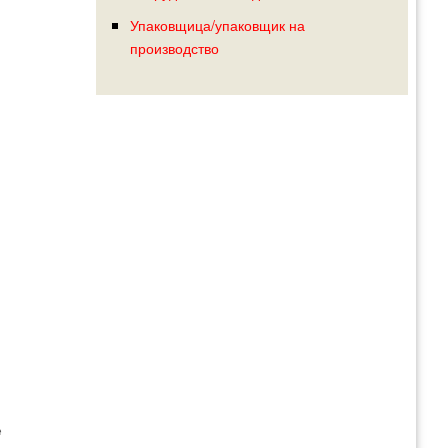
Упаковщица/упаковщик на
производство
е