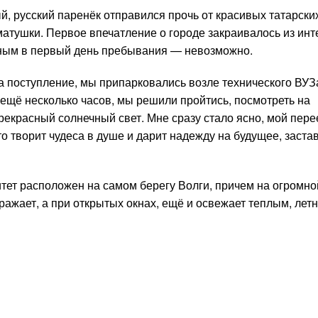
й, русский паренёк отправился прочь от красивых татарски
матушки. Первое впечатление о городе закраивалось из инт
енным в первый день пребывания — невозможно.
а поступление, мы припарковались возле технического ВУЗ
о ещё несколько часов, мы решили пройтись, посмотреть на
прекрасный солнечный свет. Мне сразу стало ясно, мой пере
то творит чудеса в душе и дарит надежду на будущее, заста
тет расположен на самом берегу Волги, причем на огромно
оражает, а при открытых окнах, ещё и освежает теплым, лет