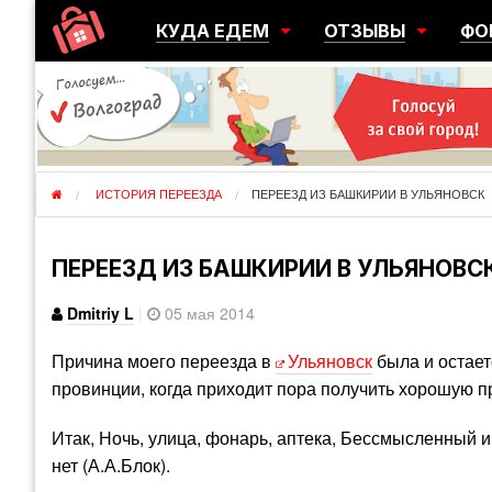
КУДА ЕДЕМ
ОТЗЫВЫ
ФО
ГОРОДА
ПЕРЕЕЗДЫ
ОБ
РЕГИОНЫ
ЭМИГРАЦИЯ
ЮЖ
СТРАНЫ
РАЗВЕДКА
ЭМИ
ИСТОРИЯ ПЕРЕЕЗДА
ПЕРЕЕЗД ИЗ БАШКИРИИ В УЛЬЯНОВСК
ПЕРЕЕЗД ИЗ БАШКИРИИ В УЛЬЯНОВС
Dmitriy L
|
05 мая 2014
Причина моего переезда в
Ульяновск
была и остает
провинции, когда приходит пора получить хорошую п
Итак, Ночь, улица, фонарь, аптека, Бессмысленный и
нет (А.А.Блок).