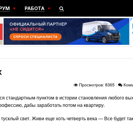
РУМ
РАБОТА
ЩИЙ
ПОИСК РАБОТЫ
НЫЙ
РАЗМЕСТИТЬ ВАКАНСИЮ
ГРАЦИЯ
К
Просмотров: 8365
|
Комм
ся стандартным пунктом в истории становления любого вы
рофессию, дабы заработать потом на квартиру.
 тусклый свет. Живи еще хоть четверть века — Все будет та