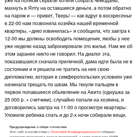
уже на полном серьезе хотели собрать чемоданы,
махнуть в Ялту на оставшиеся деньги, а потом обратно
на паром и — привет, Тверь! — как вдруг в воскресенье
в 22-00 нам позвонила хозяйка нашей временной
квартиры, «дико извинилась» и сообщила, что завтра к
12-00 мы должны освободить помещение, якобы у нее
уже неделю назад забронировали это жилье. Нам же об
этом заранее никто не говорил. На диалог эта,
показавшаяся сначала приличной, дама идти была не в
состоянии и я решила не тратить на нее свою
дипломатию, которая в симферопольских условиях уже
начинала трещать по швам. Мы ткнули пальцем в
первое попавшееся объявление на Авито (однушка за
25 000 р. + счетчики), случайно попали на хозяина, и
договорились завтра на 11-00 о просмотре квартиры.
Уложили ребенка спать и до 2-х ночи собирали вещи,
думая о том, что же готовит нам завтрашний день и
Предупреждение о сборе статистики
стоит ли вообще оставаться в этом долбанном городе?
Этот сайт в соответствии с
Политикой Конфиденциальности
собирает
статистику посещения и данные посетителей, а также использует cookie.