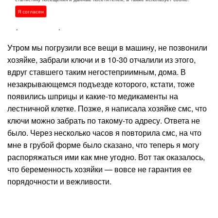
Решили — если квартира понравится, то берем без
вопросов, если нет — едем отдыхать в Ялту, а оттуда
Я согласен
обратно в Тверь. С нас хватит.
Утром мы погрузили все вещи в машину, не позвонили
хозяйке, забрали ключи и в 10-30 отчалили из этого,
вдруг ставшего таким негостеприимным, дома. В
незакрывающемся подъезде которого, кстати, тоже
появились шприцы и какие-то медикаменты на
лестничной клетке. Позже, я написала хозяйке смс, что
ключи можно забрать по такому-то адресу. Ответа не
было. Через несколько часов я повторила смс, на что
мне в грубой форме было сказано, что теперь я могу
распоряжаться ими как мне угодно. Вот так оказалось,
что беременность хозяйки — вовсе не гарантия ее
порядочности и вежливости.