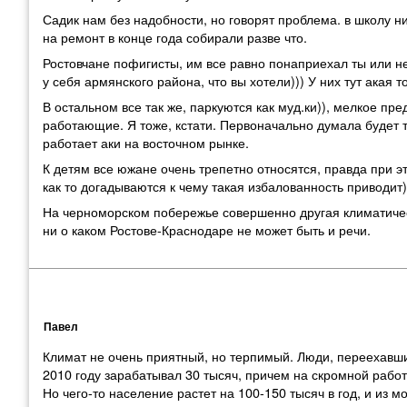
Садик нам без надобности, но говорят проблема. в школу нич
на ремонт в конце года собирали разве что.
Ростовчане пофигисты, им все равно понаприехал ты или не
у себя армянского района, что вы хотели))) У них тут акая 
В остальном все так же, паркуются как муд.ки)), мелкое пр
работающие. Я тоже, кстати. Первоначально думала будет 
работает аки на восточном рынке.
К детям все южане очень трепетно относятся, правда при э
как то догадываются к чему такая избалованность приводит)
На черноморском побережье совершенно другая климатическ
ни о каком Ростове-Краснодаре не может быть и речи.
Павел
Климат не очень приятный, но терпимый. Люди, переехавши
2010 году зарабатывал 30 тысяч, причем на скромной работе
Но чего-то население растет на 100-150 тысяч в год, и из м