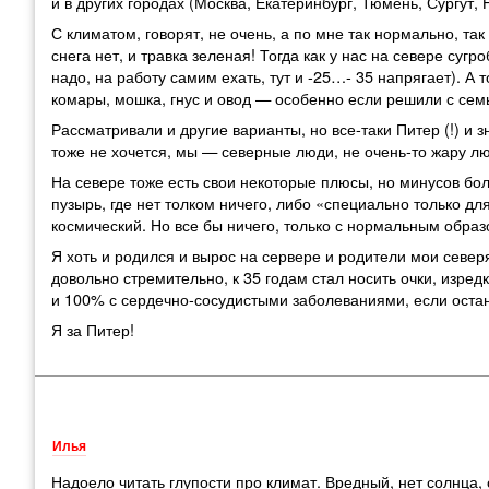
и в других городах
(
Москва
,
Екатеринбург
,
Тюмень
,
Сургут
,
С климатом
,
говорят
,
не очень
,
а по мне так нормально
,
так
снега нет
,
и травка зеленая! Тогда как у нас на севере сугр
надо
,
на работу самим ехать
,
тут и -25…- 35 напрягает). А 
комары
,
мошка
,
гнус и овод — особенно если решили с семь
Рассматривали и другие варианты
,
но все-таки Питер
(
!) и 
тоже не хочется
,
мы — северные люди
,
не очень-то жару л
На севере тоже есть свои некоторые плюсы
,
но минусов бо
пузырь
,
где нет толком ничего
,
либо
«
специально только для
космический. Но все бы ничего
,
только с нормальным образ
Я хоть и родился и вырос на сервере и родители мои севе
довольно стремительно
,
к 35 годам стал носить очки
,
изред
и 100% с сердечно-сосудистыми заболеваниями
,
если оста
Я за Питер!
Илья
Надоело читать глупости про климат. Вредный, нет солнца,