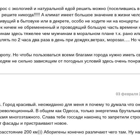
рос с экологией и натуральной едой решить можно (поселившись в
е решите никогда!!!!! А климат имеет большое значение в жизни чел
вущий в бытовухе или в декрете, особо не ходите ни на концерты 
век ничем не обремененный и проводящий большую часть времени 
щинам здесь тяжелее чем мужчинам в моральном плане т.к. рано ил
улять по 2 часа два раза в день при дождях,ветрах, морозах…. Но ч
вропу. Но чтобы пользоваться всеми благами города нужно иметь 
юдям не сильно зависящим от погодных условий здесь очень понра
03 февраля 2
в. Город красивый. неожиданно для меня я почему то думала что он
ореволюционный. В общем как Одесса, только энергетика брутальна
азия многоэтажного. Слава тебе госсади наконец то запретили стро
ют фасады и пристраивают новое.
расстояние 200 км))) Аборигены конечно различают чего там. Ну на