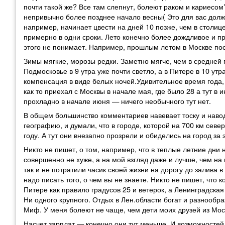
почти такой же? Все там слепнут, болеют раком и кариесом
непривычно более позднее начало весны( Это для вас долж
например, начинает цвести на дней 10 позже, чем в столице
примерно в одни сроки. Лето конечно более дождливое и пр
этого не понимает. Например, прошлым летом в Москве пост
Зимы мягкие, морозы редки. Заметно мягче, чем в средней 
Подмосковье в 9 утра уже почти светло, а в Питере в 10 утр
компенсация в виде белых ночей.Удивительное время года,
как то приехал с Москвы в начале мая, где было 28 а тут в
прохладно в начале июня — ничего необычного тут нет.
В общем большинство комментариев навевает тоску и навод
географию, и думали, что в городе, которой на 700 км сев
году. А тут они внезапно прозрели и обиделись на город за э
Никто не пишет, о том, например, что в теплые летние дни
совершенно не хуже, а на мой взгляд даже и лучше, чем на
так и не потратили часик своей жизни на дорогу до залива 
надо писать того, о чем вы не знаете. Никто не пишет, что 
Питере как правило градусов 25 и ветерок, а Ленинградская
Ни одного крупного. Отдых в Лен.области богат и разнообр
Миф. У меня болеют не чаще, чем дети моих друзей из Мос
Насчет зарплат — конечно они тут меньше. И возможностей