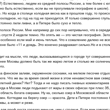
?) Естественно, людям из средней полосы России, а тем более с юг
но быть естественно, если вы не прогуливали географию в школе).
. Но когда в столице холодная весна как в прошлом году, то происх
охладное, но год на год не приходится. И только совершенно глуп
оянно лили ливни, а в Питере было сухо и тепло.
полосе России. Мне например до сих пор непривычно, что в серед
а спустя 2 недели темно. Но опять же — это чистая география. Зато
 особенно если май и июнь теплые. Что к сожалению далеко не вс
 июне было +11 и дождь. Это конечно раздражает сильно.Но и в сто
ит на мысли, что люди, высказывающиеся о городе тут совершенн
ернее Москвы должно быть так же жарко летом и столько же солнечн
то.
 на финском заливе, окруженном соснами, на мелком песочке отды
 юге. Что же вы за время своей жизни в этом ненавистном вам севе
в летний денек? Нет? Тогда и не надо писать гневных комментариев 
когда в Москве люди подыхают от жары в своих офисах при плюс 35, 
 область богата озерами. Ну ка, сколько озер в Московской област
азен. Коттеджи на берегу озер — красота. Дети в Питере постоянно
квы, а может и реже.
 для проф.роста гораздо меньше, чем с столице. Если вам говорят