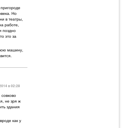
 пригороде
овека. Но
ни в театры,
на работе,
и поздно
то это за
свою машину,
вится.
014 в 02:28
 совково
я, не зря ж
ить здания
вроде как у