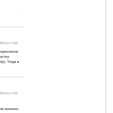
й
словутые 60
014 в 11:50
стереотипов
остях.
ру. Тогда в
014 в 11:50
ыли конечно
,