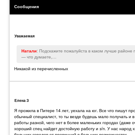
Сообщения
Уважаемая
: Подскажите пожалуйста в каком лучше районе
Натали
— что думаете,…
Никакой из перечисленных
Елена З
Я прожила в Питере 14 лет, уехала на юг. Все что пишут пр
обычный специалист, то ты везде будешь мало получать и в 
работы разной, чего нет в более маленьких городах (даже 
хороший спец найдет достойную работу и з/п. У нас народ х
больших городов от провинций в больших возможностях.