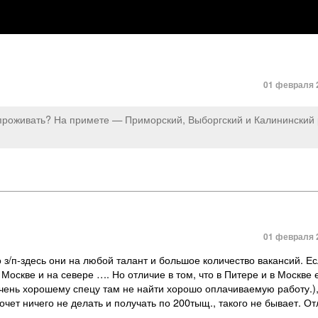
01 февраля 2
 проживать? На примете — Приморский, Выборгский и Калининский
01 февраля 2
о з/п-здесь они на любой талант и большое количество вакансий. Е
Москве и на севере …. Но отличие в том, что в Питере и в Москве 
очень хорошему спецу там не найти хорошо оплачиваемую работу.),
очет ничего не делать и получать по 200тыщ., такого не бывает. О