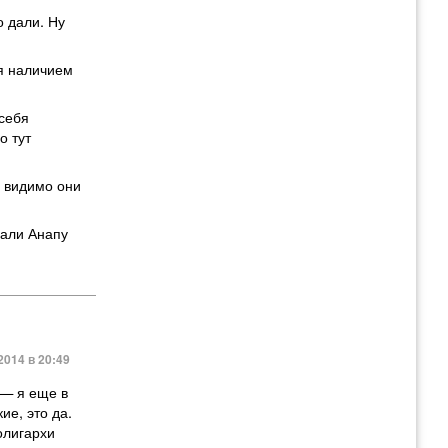
о дали. Ну
ся наличием
 себя
о тут
, видимо они
рали Анапу
014 в 20:49
 — я еще в
ие, это да.
 олигархи