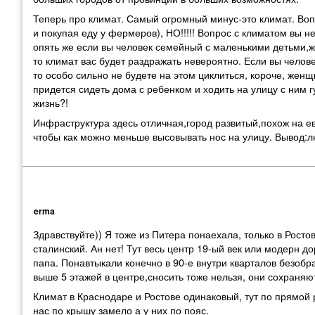
Теперь про климат. Самый огромный минус-это климат. Воп
и покупая еду у фермеров), НО!!!!! Вопрос с климатом вы н
опять же если вы человек семейный с маленькими детьми,жи
то климат вас будет раздражать невероятно. Если вы чело
то особо сильно не будете на этом циклиться, короче, жен
придется сидеть дома с ребенком и ходить на улицу с ним г
жизнь?!
Инфраструктура здесь отличная,город развитый,похож на е
чтобы как можно меньше высовывать нос на улицу. Вывод:л
erma
Здравствуйте)) Я тоже из Питера понаехала, только в Росто
сталинский. Ан нет! Тут весь центр 19-ый век или модерн д
папа. Понавтыкали конечно в 90-е внутри кварталов безобр
выше 5 этажей в центре,сносить тоже нельзя, они сохраня
Климат в Краснодаре и Ростове одинаковый, тут по прямой 
нас по крышу замело а у них по пояс.