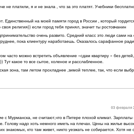
е не платили, я и не знала , что за это платят. Учебники бесплатн
т. Единственный на моей памяти город в России , который гордит
то своя религия)) если город тебя принял, значит ты ростовчанин
едпринимательство очень развито. Средний класс это люди сами на
труднее, пока клиентуру наработаешь. Оказалось сарафанное ради
том часто можно встретить объявление «сдам квартиру » без детей
)) Тут какое то все сытое, холеное и расслабленное.
ая зона, там летом прохладнее ,зимой теплее, так, что если выб
03 февраля 2
е с Мурманска, не считают,что в Питере плохой климат. Зарплаты
. Голову надо хоть немного иметь на плечах. Цены на жилье высок
оих знакомых, кто там живет, никто уезжать не собирается. Хотя не