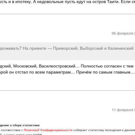
усть и в ипотеку. А недовольные пусть едут на остров Таити. Если с
06 февраля 2
 проживать? На примете — Приморский, Выборгский и Калининский
дский, Московский, Василеостровский… Полностью согласен с тем 
оторой он отстал по всем параметрам… Причём по самым главным
11 февраля 2
сли говорить о сейчас и перспективе ближайших 5-10 лет — это с
дение о сборе статистики
в соответствии с
Политикой Конфиденциальности
собирает статистику посещения и данны
, а также использует cookie.