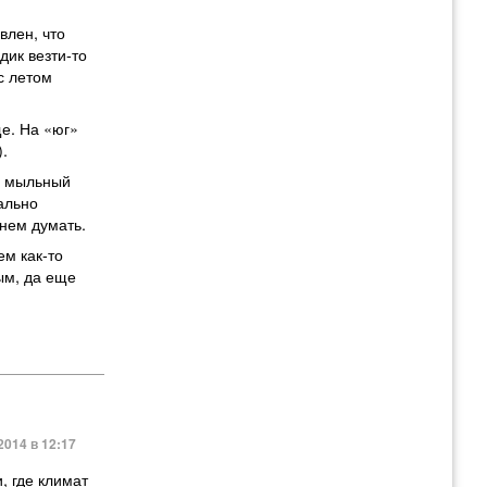
ивлен
,
что
дик везти-то
с летом
е. На «юг»
).
о мыльный
еально
 нем думать.
ем как-то
ым
,
да еще
014 в 12:17
, где климат