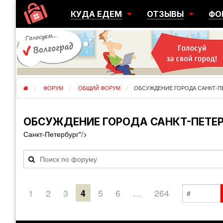
КУДА ЕДЕМ
ОТЗЫВЫ
ФО
ГОРОДА
ПЕРЕЕЗДЫ
ОБ
РЕГИОНЫ
ЭМИГРАЦИЯ
ЮЖ
СТРАНЫ
РАЗВЕДКА
ЭМИ
ФОРУМ
ОБЩИЙ ФОРУМ
ОБСУЖДЕНИЕ ГОРОДА САНКТ-П
ОБСУЖДЕНИЕ ГОРОДА САНКТ-ПЕТЕР
Санкт-Петербург"/>
1
2
3
4
5
6
…
264