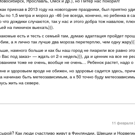
Новосибирск
,
Ярославль
,
Омск и др.), но Питер нас покорил!
 как приехав в 2013 году на новогодние праздники
,
был приятно уд
обы по 1,5 метра и мороз до -46
(
не всегда
,
конечно
,
но ребенка в са
то что дождики случаются
,
так у нас и этого добра тож навалом
,
плю
ей на пикничок выехать))).
знакомые есть и тесть с семьей там
,
думаю адаптация пройдет прощ
юбим
,
а я лично так лучше два мороза перетерплю
,
чем одну жару))
льше
,
намного больше и как бы наш город не пиарили все равно эт
 Вас под заказ» — ждать от 2-х недель))), да и ценник на все не р
ованием тоже не очень
,
вообще не очень… Ребенок растет
,
надо о
ряне и здоровьем вроде не обижен
,
но здоровье садится здесь
,
прич
ка начинаю быть метеозависимым
,
а к 50 точно буду метеозависим
нусь жить на севере.
11 февраля 2
 сырой? Как люди счастливо живут в Финляндии, Швеции и Норвегии