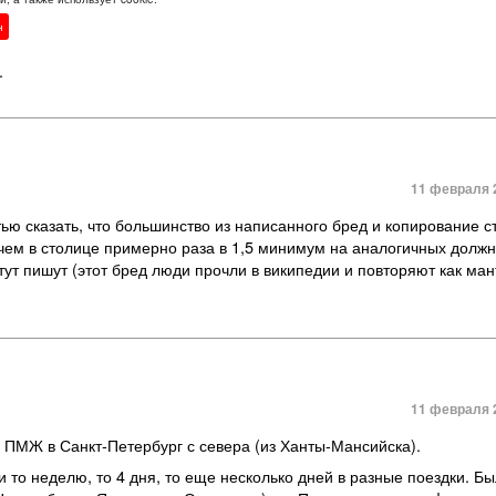
упость. Не надо свои фантазии выдавать за факты. Как и про сыро
н
сем без дождей, не как в столице, где поливало каждый день. Пре
.
11 февраля 2
тью сказать, что большинство из написанного бред и копирование 
чем в столице примерно раза в 1,5 минимум на аналогичных должн
ут пишут (этот бред люди прочли в википедии и повторяют как мант
11 февраля 2
 ПМЖ в Санкт-Петербург с севера
(
из Ханты-Мансийска).
и то неделю
,
то 4 дня
,
то еще несколько дней в разные поездки. Б