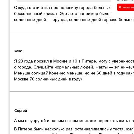
Откуда статистика про половину города больных? Полная гл
Я согласе
бессолнечный климат. Это лето например было жаркое и сов
солнечных дней — ерунда, солнечных дней гораздо больше
кекс
Я 23 года прожил в Москве и 10 в Питере, могу с увереннос
о городе. Слушайте нормальных людей. Факты — з/п ниже, 
Меньше солнца? Конечно меньше, но не 60 дней в году как т
Москве 70 солнечных дней в году)
Сергей
А мы с супругой и нашим сыном мечтаем переехать жить на
В Питере были несколько раз
,
останавливались у тестя
,
жил