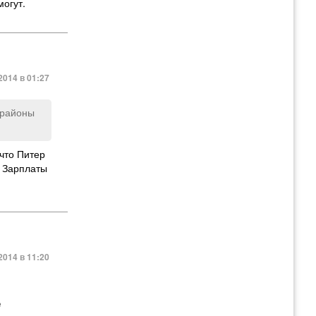
могут.
014 в 01:27
 районы
что Питер
… Зарплаты
014 в 11:20
ырой
е