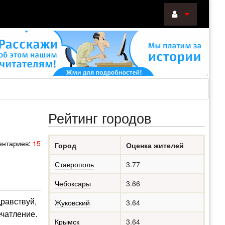
ВОЙТИ
Войти
с
помощью:
Рейтинг городов
НАПОМНИТ
нтариев:
15
Город
Оценка жителей
РЕГИСТРА
Ставрополь
3.77
Чебоксары
3.66
дравствуй,
Жуковский
3.64
ечатление.
Крымск
3.64