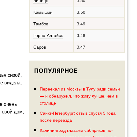
Липецк
3.50
Камышин
3.50
Тамбов
3.49
Горно-Алтайск
3.48
Саров
3.47
ПОПУЛЯРНОЕ
дья сизой,
не видела,
Переехал из Москвы в Тулу ради семьи
— и обнаружил, что живу лучше, чем в
столице
е очень
 свой дом,
Санкт-Петербург: отзыв спустя 3 года
после переезда
Калининград глазами сибиряков по-
честному: рассказ спустя 4 года жизни