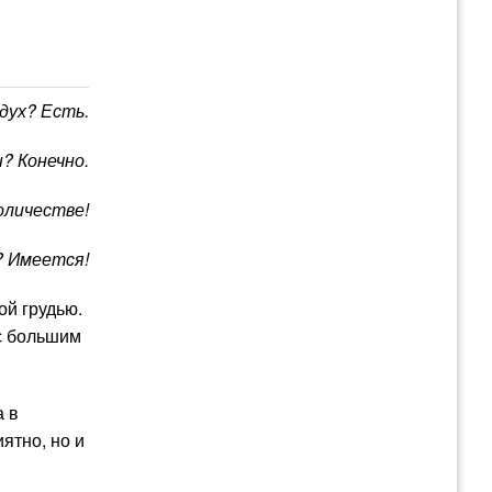
дух? Есть.
? Конечно.
оличестве!
? Имеется!
ой грудью.
 с большим
а в
ятно, но и