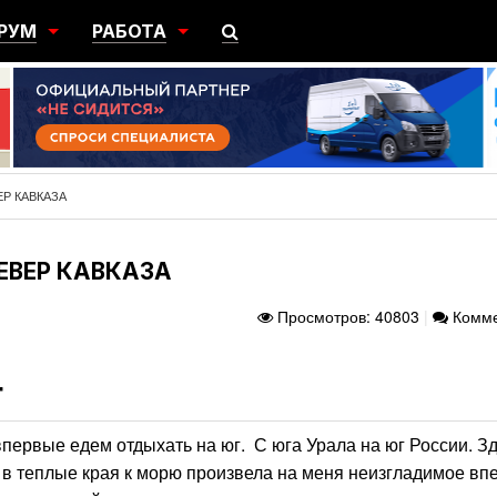
РУМ
РАБОТА
ЩИЙ
ПОИСК РАБОТЫ
НЫЙ
РАЗМЕСТИТЬ ВАКАНСИЮ
ГРАЦИЯ
ЕР КАВКАЗА
ЕВЕР КАВКАЗА
Просмотров: 40803
|
Комме
г
 впервые едем отдыхать на юг. С юга Урала на юг России. З
 в теплые края к морю произвела на меня неизгладимое вп