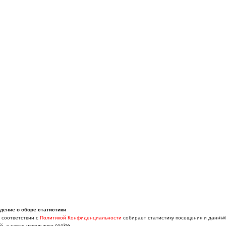
дение о сборе статистики
в соответствии с
Политикой Конфиденциальности
собирает статистику посещения и данны
, а также использует cookie.