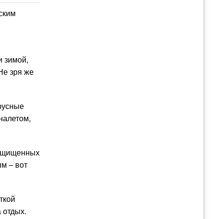
ским
и зимой,
Не зря же
ирусные
налетом,
защищенных
м – вот
ткой
 отдых.