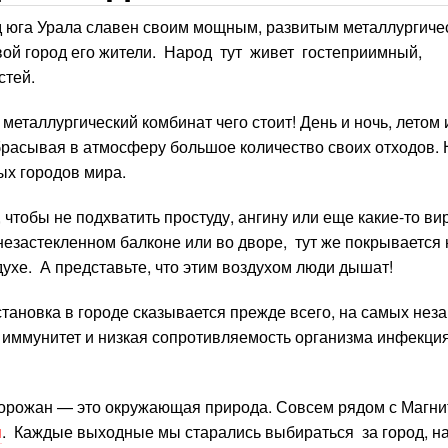
 юга Урала славен своим мощным, развитым металлургиче
вой город его жители. Народ тут живет гостеприимный,
стей.
еталлургический комбинат чего стоит! День и ночь, летом 
брасывая в атмосферу большое количество своих отходов. 
ых городов мира.
, чтобы не подхватить простуду, ангину или еще какие-то в
застекленном балконе или во дворе, тут же покрывается 
духе. А представьте, что этим воздухом люди дышат!
становка в городе сказывается прежде всего, на самых не
 иммунитет и низкая сопротивляемость организма инфекция
 горожан — это окружающая природа. Совсем рядом с Магни
я
. Каждые выходные мы старались выбираться за город, на