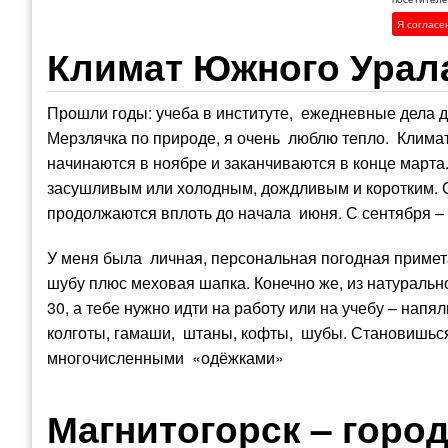
Я согласе
Климат Южного Урал
Прошли годы: учеба в институте, ежедневные дела д
Мерзлячка по природе, я очень люблю тепло. Клима
начинаются в ноябре и заканчиваются в конце март
засушливым или холодным, дождливым и коротким. 
продолжаются вплоть до начала июня. С сентября –
У меня была личная, персональная погодная примета
шубу плюс меховая шапка. Конечно же, из натурально
30, а тебе нужно идти на работу или на учебу – нап
колготы, гамаши, штаны, кофты, шубы. Становишься 
многочисленными «одёжками»
Магнитогорск – горо