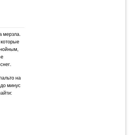
да мерзла.
 которые
знойным,
ве
снег.
пальто на
 до минус
найти: