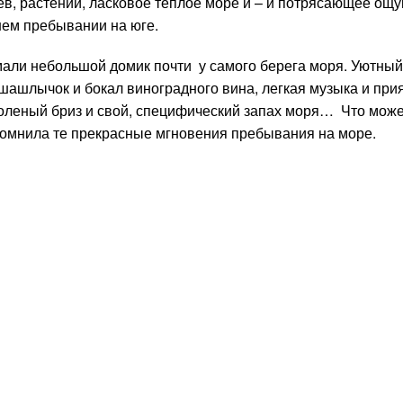
цев, растений, ласковое теплое море и – и потрясающее ощ
шем пребывании на юге.
али небольшой домик почти у самого берега моря. Уютный
 шашлычок и бокал виноградного вина, легкая музыка и при
соленый бриз и свой, специфический запах моря… Что може
апомнила те прекрасные мгновения пребывания на море.