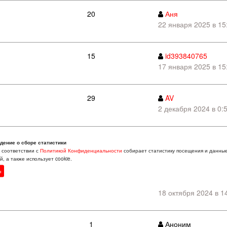
20
Аня
22 января 2025 в 15
15
id393840765
17 января 2025 в 15
29
AV
2 декабря 2024 в 0:
11
МихаиЛ
дение о сборе статистики
23 октября 2024 в 1
в соответствии с
Политикой Конфиденциальности
собирает статистику посещения и данны
, а также использует cookie.
н
логией
38
id393840765
18 октября 2024 в 1
1
Аноним