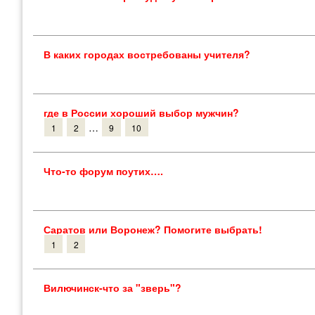
В каких городах востребованы учителя?
где в России хороший выбор мужчин?
…
1
2
9
10
Что-то форум поутих….
Саратов или Воронеж? Помогите выбрать!
1
2
Вилючинск-что за "зверь"?