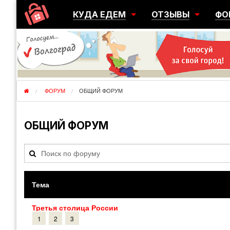
КУДА ЕДЕМ
ОТЗЫВЫ
ФО
ГОРОДА
ПЕРЕЕЗДЫ
ОБ
РЕГИОНЫ
ЭМИГРАЦИЯ
ЮЖ
СТРАНЫ
РАЗВЕДКА
ЭМИ
ФОРУМ
ОБЩИЙ ФОРУМ
ОБЩИЙ ФОРУМ
Тема
Третья столица России
1
2
3