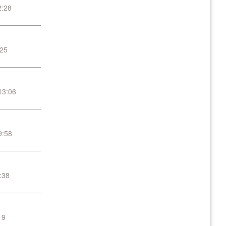
2:28
:25
13:06
9:58
:38
19