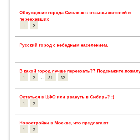
Обсуждение города Смоленск: отзывы жителей и
переехавших
1
2
Русский город с небедным населением.
В какой город лучше переехать?? Подскажите,пожал
…
1
2
31
32
Остаться в ЦФО или рвануть в Сибирь? :)
1
2
Новостройки в Москве, что предлагают
1
2