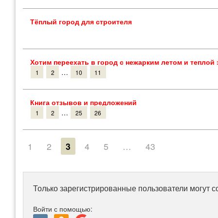
Тёплый город для строителя
Хотим переехать в город с нежарким летом и теплой
…
1
2
10
11
Книга отзывов и предложений
…
1
2
25
26
1
2
3
4
5
…
43
Только зарегистрированные пользователи могут с
Войти с помощью: